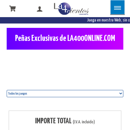
Juega en nuestra Web, sin c
Peñas Exclusivas de LA400ONLINE.COM
Juega en peña, porque la unión hace la fuerza
IMPORTE TOTAL
(I.V.A. incluido)