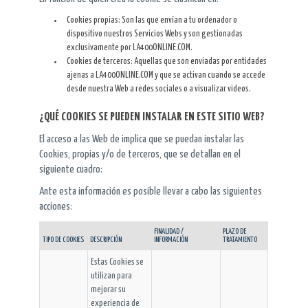
Cookies propias: Son las que envían a tu ordenador o
dispositivo nuestros Servicios Webs y son gestionadas
exclusivamente por LA400ONLINE.COM.
Cookies de terceros: Aquellas que son enviadas por entidades
ajenas a LA400ONLINE.COM y que se activan cuando se accede
desde nuestra Web a redes sociales o a visualizar videos.
¿QUÉ COOKIES SE PUEDEN INSTALAR EN ESTE SITIO WEB?
El acceso a las Web de implica que se puedan instalar las
Cookies, propias y/o de terceros, que se detallan en el
siguiente cuadro:
Ante esta información es posible llevar a cabo las siguientes
acciones:
FINALIDAD /
PLAZO DE
TIPO DE COOKIES
DESCRIPCIÓN
INFORMACIÓN
TRATAMIENTO
Estas Cookies se
utilizan para
mejorar su
experiencia de