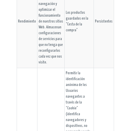
navegación y
optimizar el
Los productos
funcionamiento
guardados en la
Rendimiento
de nuestros sitios
Persistentes
“Cesta de la
Web. Almacenan
compra”
configuraciones
de servicios para
que no tenga que
reconfigurarlos
cada vez que nos
visite.
Permitir la
identificación
anónima de los
Usuarios
navegantes a
través de la
“Cookie”
(identifica
navegadores y
dispositivos, no