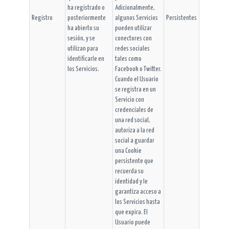
ha registrado o
Adicionalmente,
Registro
posteriormente
algunos Servicios
Persistentes
ha abierto su
pueden utilizar
sesión, y se
conectores con
utilizan para
redes sociales
identificarle en
tales como
los Servicios.
Facebook o Twitter.
Cuando el Usuario
se registra en un
Servicio con
credenciales de
una red social,
autoriza a la red
social a guardar
una Cookie
persistente que
recuerda su
identidad y le
garantiza acceso a
los Servicios hasta
que expira. El
Usuario puede