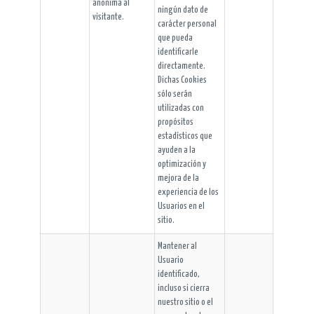
anónima al
ningún dato de
visitante.
carácter personal
que pueda
identificarle
directamente.
Dichas Cookies
sólo serán
utilizadas con
propósitos
estadísticos que
ayuden a la
optimización y
mejora de la
experiencia de los
Usuarios en el
sitio.
Mantener al
Usuario
identificado,
incluso si cierra
nuestro sitio o el