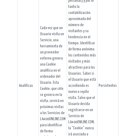
personas) y por lo
tanto la
contabilización
aproximada del
número de
Cada vez que un
visitantes y su
Usuario visita un
tendencia en el
Servicio, una
tiempo. Identificar
herramienta de
de forma anónima
un proveedor
los contenidos más
externo genera
visitados y más
una Cookie
atractivos para los
analítica en el
Usuarios. Saber si
ordenador del
el Usuario que está
Usuario. Esta
Analíticas
accediendo es
Persistentes
Cookie, que sólo
nuevo o repite
se genera en la
visita. Salvo que el
visita, servirá en
Usuario decida
próximas visitas
registrarse en un
a los Servicios de
Servicio de
LA400ONLINE.COM
LA400ONLINE.COM,
para identificar
la “Cookie” nunca
de forma
irá asociada a