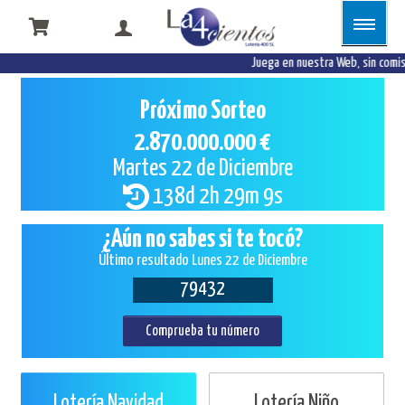
Juega en nuestra Web, sin comisio
Próximo Sorteo
2.870.000.000 €
Martes 22 de Diciembre
138d 2h 29m 8s
¿Aún no sabes si te tocó?
Último resultado Lunes 22 de Diciembre
79432
Comprueba tu número
Lotería Navidad
Lotería Niño