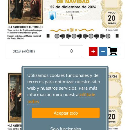
QUEDAN 10 DÉCIMOS
Utilizamos cookies funcionales y de
76879
terceros para optimizar nuestro sitio
web y nuestros servicios. Para más
información mira nuestra
politica de
cookies
Aceptar todo
Solo funcionales