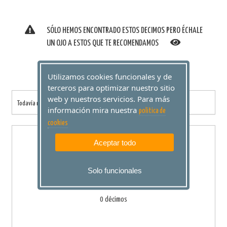
SÓLO HEMOS ENCONTRADO ESTOS DECIMOS PERO ÉCHALE
UN OJO A ESTOS QUE TE RECOMENDAMOS
Utilizamos cookies funcionales y de
terceros para optimizar nuestro sitio
web y nuestros servicios. Para más
Todavía no has añadido ningún décimo a tu compra.
información mira nuestra
politica de
cookies
IMPORTE TOTAL
Aceptar todo
(I.V.A. incluido)
0,00 €
Solo funcionales
0 décimos