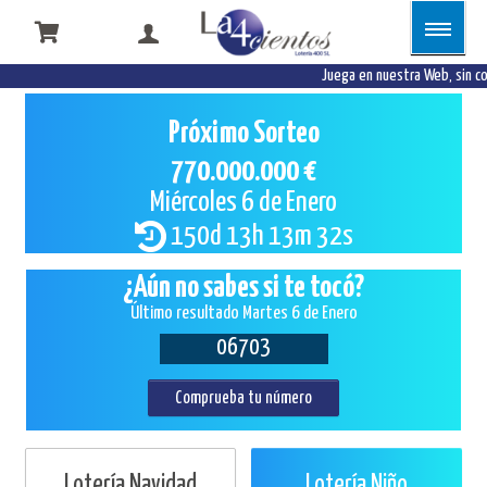
Juega en nuestra Web, sin co
Próximo Sorteo
770.000.000 €
Miércoles 6 de Enero
150d 13h 13m 32s
¿Aún no sabes si te tocó?
Último resultado Martes 6 de Enero
06703
Comprueba tu número
Lotería Navidad
Lotería Niño