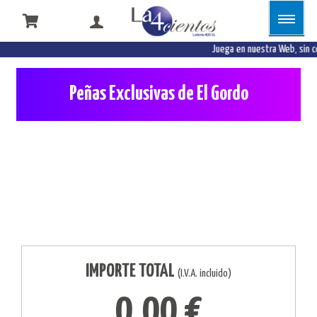
Juega en nuestra Web, sin c
Peñas Exclusivas de El Gordo
Juega al Gordo en peña, porque la unión hace la
fuerza
IMPORTE TOTAL
(I.V.A. incluido)
0,00 €