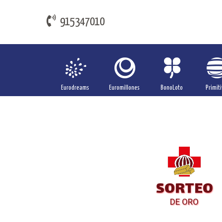
915347010
Eurodreams
Euromillones
BonoLoto
Primiti
SORTEO
DE ORO