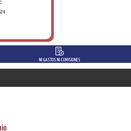
:
024
NI GASTOS NI COMISIONES
mio