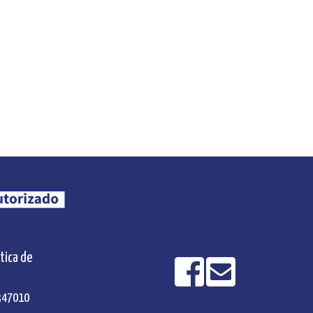
ítica de
5347010