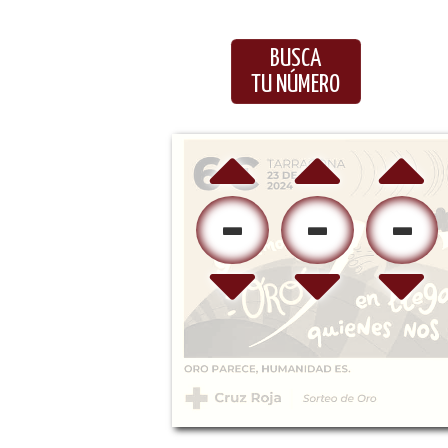
BUSCA
TU NÚMERO
-
-
-