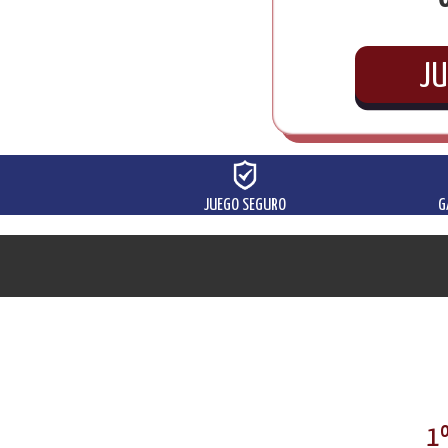
JU
JUEGO SEGURO
G
1º