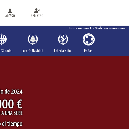
REGISTRO
ACCESO
Juega en nuestra Web, sin comisiones
a Sábado
Lotería Navidad
Lotería Niño
Peñas
io de 2024
000 €
 A UNA SERIE
 el tiempo