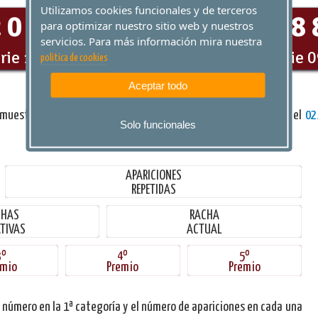
Utilizamos cookies funcionales y de terceros
2033
57304
868
para optimizar nuestro sitio web y nuestros
servicios. Para más información mira nuestra
rie 104
Serie 009
Serie 
politica de cookies
Aceptar todo
 muestran las estadísticas
desde el
hasta el
Solo funcionales
APARICIONES
REPETIDAS
CHAS
RACHA
TIVAS
ACTUAL
3º
4º
5º
emio
Premio
Premio
 número en la 1ª categoría y el número de apariciones en cada una