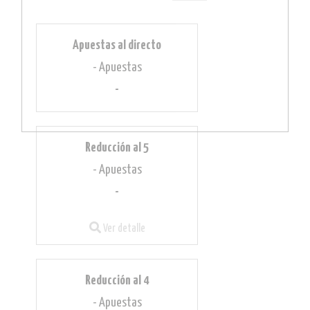
Apuestas al directo
- Apuestas
-
Reducción al 5
- Apuestas
-
Ver detalle
Reducción al 4
- Apuestas