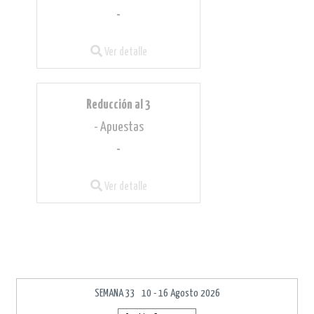
-
Ver detalle
Reducción al 3
- Apuestas
-
Ver detalle
SEMANA 33 10 - 16 Agosto 2026