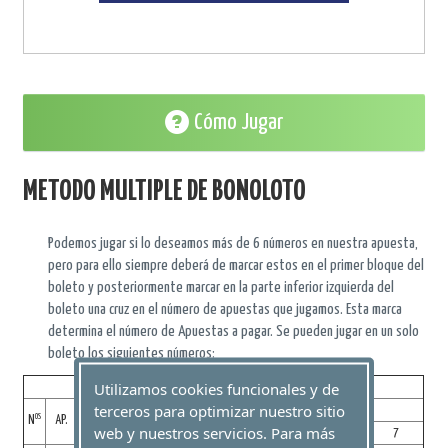
Cómo Jugar
METODO MULTIPLE DE BONOLOTO
Podemos jugar si lo deseamos más de 6 números en nuestra apuesta,
pero para ello siempre deberá de marcar estos en el primer bloque del
boleto y posteriormente marcar en la parte inferior izquierda del
boleto una cruz en el número de apuestas que jugamos. Esta marca
determina el número de Apuestas a pagar. Se pueden jugar en un solo
boleto los siguientes números:
Utilizamos cookies funcionales y de
IMPORTE SEGÚN SORTEOS JUGADOS
terceros para optimizar nuestro sitio
SORTEOS
OS
N
AP.
web y nuestros servicios. Para más
1
2
3
4
5
6
7