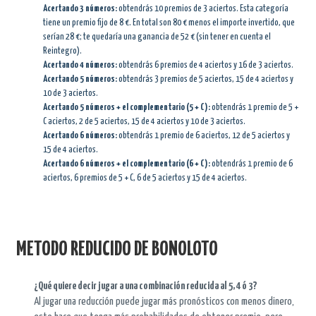
Acertando 3 números:
obtendrás 10 premios de 3 aciertos. Esta categoría
tiene un premio fijo de 8 €. En total son 80 € menos el importe invertido, que
serían 28 €; te quedaría una ganancia de 52 € (sin tener en cuenta el
Reintegro).
Acertando 4 números:
obtendrás 6 premios de 4 aciertos y 16 de 3 aciertos.
Acertando 5 números:
obtendrás 3 premios de 5 aciertos, 15 de 4 aciertos y
10 de 3 aciertos.
Acertando 5 números + el complementario (5 + C):
obtendrás 1 premio de 5 +
C aciertos, 2 de 5 aciertos, 15 de 4 aciertos y 10 de 3 aciertos.
Acertando 6 números:
obtendrás 1 premio de 6 aciertos, 12 de 5 aciertos y
15 de 4 aciertos.
Acertando 6 números + el complementario (6 + C):
obtendrás 1 premio de 6
aciertos, 6 premios de 5 + C, 6 de 5 aciertos y 15 de 4 aciertos.
METODO REDUCIDO DE BONOLOTO
¿Qué quiere decir jugar a una combinación reducida al 5, 4 ó 3?
Al jugar una reducción puede jugar más pronósticos con menos dinero,