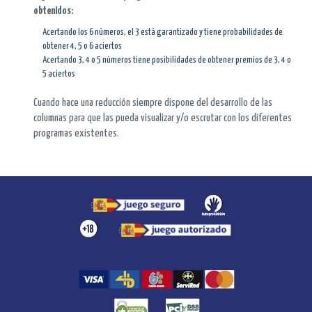
obtenidos:
Acertando los 6 números, el 3 está garantizado y tiene probabilidades de
obtener 4, 5 o 6 aciertos
Acertando 3, 4 o 5 números tiene posibilidades de obtener premios de 3, 4 o
5 aciertos
Cuando hace una reducción siempre dispone del desarrollo de las
columnas para que las pueda visualizar y/o escrutar con los diferentes
programas existentes.