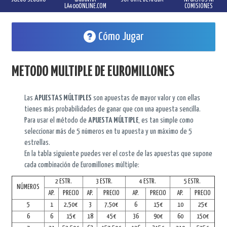
LA400ONLINE.COM
COMISIONES
Cómo Jugar
METODO MULTIPLE DE EUROMILLONES
Las
APUESTAS MÚLTIPLES
son apuestas de mayor valor y con ellas
tienes más probabilidades de ganar que con una apuesta sencilla.
Para usar el método de
APUESTA MÚLTIPLE
, es tan simple como
seleccionar más de 5 números en tu apuesta y un máximo de 5
estrellas.
En la tabla siguiente puedes ver el coste de las apuestas que supone
cada combinación de Euromillones múltiple:
2 ESTR.
3 ESTR.
4 ESTR.
5 ESTR.
NÚMEROS
AP.
PRECIO
AP.
PRECIO
AP.
PRECIO
AP.
PRECIO
5
1
2,50€
3
7,50€
6
15€
10
25€
6
6
15€
18
45€
36
90€
60
150€