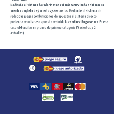
Mediante el
sistema de reducidas no estarás renunciando a obtener un
premio completo de 5 aciertos y 2 estrellas
. Mediante el sistema de
reducidas juegas combinaciones de apuestas al sistema directo,
pudiendo resultar esa apuesta reducida la
combinación ganadora
. En ese
caso obtendrías un premio de primera categoría (5 aciertos y 2
estrellas).