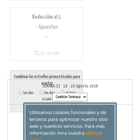
Reducción al 1
- Apuestas
-
Ver detalle
Combinar las estrellas pronosticadas para
acertar
SEMANA 33 10 - 16 Agosto 2026
las dos
las dos
al azar
si sale
Utilizamos cookies funcionales y de
¿Qué días quieres jugar?
terceros para optimizar nuestro sitio
web y nuestros servicios. Para más
información mira nuestra
M
V
L
X
J
S
D
politica de