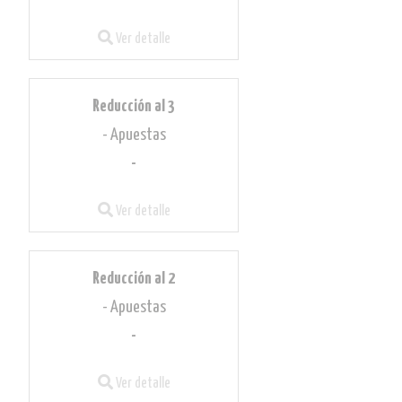
Ver detalle
Reducción al 3
- Apuestas
-
Ver detalle
Reducción al 2
- Apuestas
-
Ver detalle