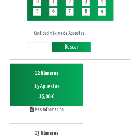
0
1
2
3
4
5
6
7
8
9
Cantidad máxima de Apuestas
Buscar
12 Números
15 Apuestas
15,00 €
Más Información
13 Números