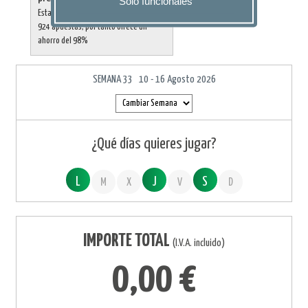
Solo funcionales
Esta combinación al directo supone
924 apuestas, por tanto ofrece un
ahorro del 98%
SEMANA 33 10 - 16 Agosto 2026
¿Qué días quieres jugar?
L
J
S
M
X
V
D
IMPORTE TOTAL
(I.V.A. incluido)
0,00 €