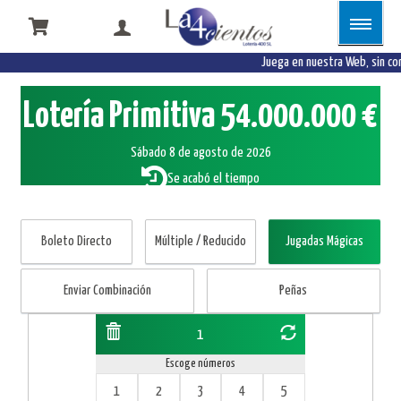
Juega en nuestra Web, sin co
Lotería Primitiva
54.000.000 €
Sábado 8 de agosto de 2026
Se acabó el tiempo
Boleto Directo
Múltiple / Reducido
Jugadas Mágicas
Enviar Combinación
Peñas
1
Escoge números
1
2
3
4
5