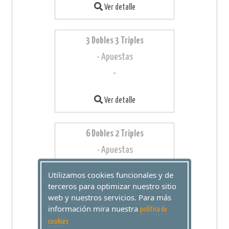
Ver detalle
3 Dobles 3 Triples
- Apuestas
-
Ver detalle
6 Dobles 2 Triples
- Apuestas
-
Utilizamos cookies funcionales y de
terceros para optimizar nuestro sitio
Ver detalle
web y nuestros servicios. Para más
información mira nuestra
politica de
cookies
8 Triples