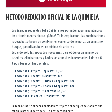
METODO REDUCIDO OFICIAL DE LA QUINIELA
Las
jugadas reducidas de La Quiniela
nos permiten jugar más números
invirtiendo menos dinero. ¿Cómo? Te lo explicamos. Las combinaciones
reducidas se basan en combinar un conjunto de números en un mismo
bloque, garantizando así un mínimo de aciertos.
Jugando solo las apuestas necesarias para obtener un mínimo de
aciertos, eliminaremos y todas las apuestas innecesarias. Existen
6
tipos de reducidas oficiales:
Reducción 1:
4 triples, 9 apuestas, 6,75€
Reducción 2:
7 dobles, 16 apuestas, 12€
Reducción 3:
3 dobles + 3 triples, 24 apuestas, 18€
Reducción 4:
2 triples + 6 dobles, 64 apuestas, 48€
Reducción 5:
8 triples, 81 apuestas, 60,75€
Reducción 6:
11 dobles, 132 apuestas, 99€
En todas ellas, se pueden añadir dobles, triples o cuádruples adicionales que
multiplicará el importe por 2, 3 o 4 respectivamente.