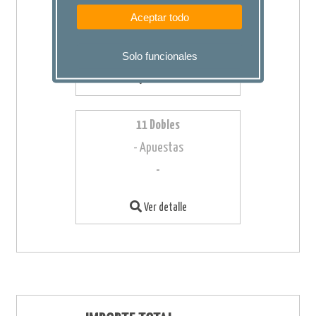
Aceptar todo
- Apuestas
-
Solo funcionales
Ver detalle
11 Dobles
- Apuestas
-
Ver detalle