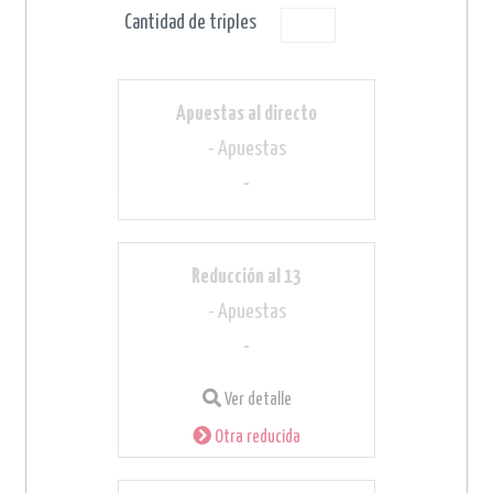
Cantidad de triples
Apuestas al directo
- Apuestas
-
Reducción al 13
- Apuestas
-
Ver detalle
Otra reducida