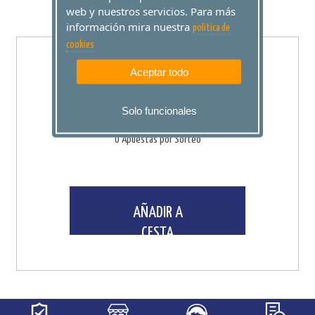
web y nuestros servicios. Para más
información mira nuestra
politica de
cookies
IMPORTE TOTAL
(I.V.A. incluido)
Aceptar todo
0,00 €
Solo funcionales
0 Apuestas por Sorteo
AÑADIR A
CESTA