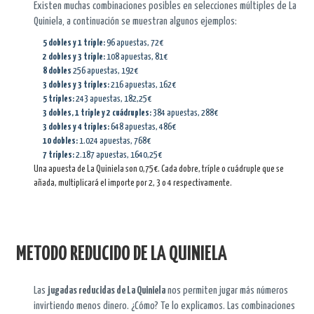
Existen muchas combinaciones posibles en selecciones múltiples de La
Quiniela, a continuación se muestran algunos ejemplos:
5 dobles y 1 triple:
96 apuestas, 72€
2 dobles y 3 triple:
108 apuestas, 81€
8 dobles
256 apuestas, 192€
3 dobles y 3 triples:
216 apuestas, 162€
5 triples:
243 apuestas, 182,25€
3 dobles, 1 triple y 2 cuádruples:
384 apuestas, 288€
3 dobles y 4 triples:
648 apuestas, 486€
10 dobles:
1.024 apuestas, 768€
7 triples:
2.187 apuestas, 1640,25€
Una apuesta de La Quiniela son 0,75€. Cada dobre, tríple o cuádruple que se
añada, multiplicará el importe por 2, 3 o 4 respectivamente.
METODO REDUCIDO DE LA QUINIELA
Las
jugadas reducidas de La Quiniela
nos permiten jugar más números
invirtiendo menos dinero. ¿Cómo? Te lo explicamos. Las combinaciones