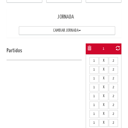
JORNADA
CAMBIAR JORNADA
1
Partidos
1
X
2
1
X
2
1
X
2
1
X
2
1
X
2
1
X
2
1
X
2
1
X
2